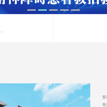
on
伊
安
市