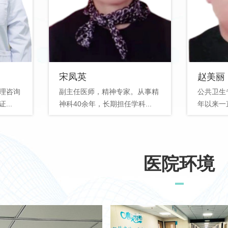
宋凤英
赵美丽
理咨询
副主任医师，精神专家。从事精
公共卫生
..
神科40余年，长期担任学科...
年以来一直
医院环境