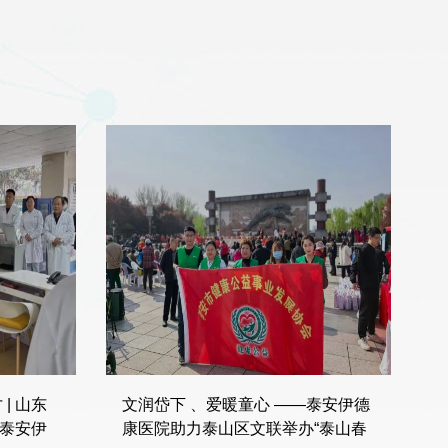
| 山东
文润岱下 、爱暖童心 ——泰安伊德
泰安伊
康医院助力泰山区文联举办“泰山春