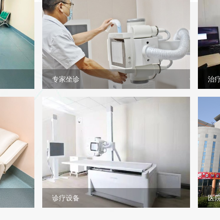
专家坐诊
治
诊疗设备
医