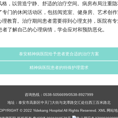
风格，以营造宁静、舒适的治疗空间。病房布局注重隐
了专门的休闲活动区，包括阅览室、健身房、艺术创作
心理教育。治疗期间患者需要得到心理支持，医院有专
患者了解自己的心理病情，学会应对和预防恶化。
泰安精神病医院给予患者更合适的治疗方案
精神病医院患者的特殊护理需求
咨询热线：0538-5056699/0538-8927999
地址：泰安市高新区中天门大街与龙潭路交汇处往西三百米路北
OPYRIGHT © 2022 Yidekang Hospital All Rights Reserevd.
XML
网站地